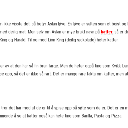
 ikke visste det, så betyr Aslan løve. En løve er sulten som et beist og
t med deilig mat. Men selv om Aslan er mye brukt navn på
katter
, så er d
ing og Harald. Til og med Lion King (deilig sjokolade) heter katter.
er av at den har så fin brun farge. Men de heter også ting som Kvikk Luns
pise opp, så det er ikke så rart. Det er mange rare fakta om katter, men a
 tror det har med at de er til å spise opp så søte som de er. Det er en 
nende å se at katter også kan hete ting som Barilla, Pasta og Pizza.