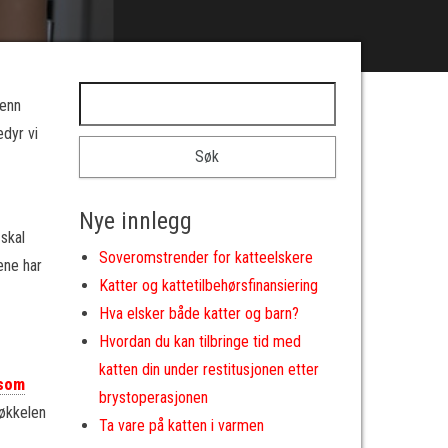
Leit etter:
 enn
edyr vi
Nye innlegg
 skal
Soveromstrender for katteelskere
ene har
Katter og kattetilbehørsfinansiering
Hva elsker både katter og barn?
Hvordan du kan tilbringe tid med
katten din under restitusjonen etter
som
brystoperasjonen
nøkkelen
Ta vare på katten i varmen