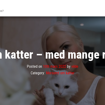
nn?
 katter – med mange 
Posted on
10th mars 2022
by
vilde
Category:
Morsomt om katter