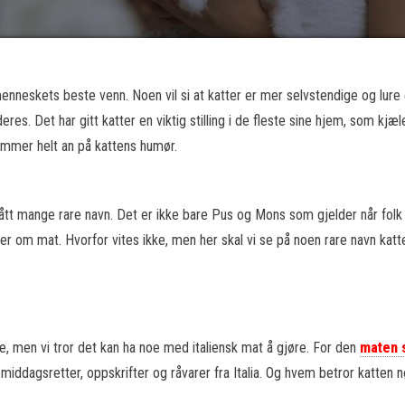
nneskets beste venn. Noen vil si at katter er mer selvstendige og lure
eres. Det har gitt katter en viktig stilling i de fleste sine hjem, som kjæl
mmer helt an på kattens humør.
r fått mange rare navn. Det er ikke bare Pus og Mons som gjelder når folk
er om mat. Hvorfor vites ikke, men her skal vi se på noen rare navn katt
kke, men vi tror det kan ha noe med italiensk mat å gjøre. For den
maten 
middagsretter, oppskrifter og råvarer fra Italia. Og hvem betror katten 