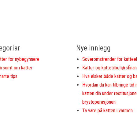
egoriar
Nye innlegg
tter for nybegynnere
Soveromstrender for kattee
rsomt om katter
Katter og kattetilbehørsfinan
arte tips
Hva elsker både katter og b
Hvordan du kan tilbringe tid
katten din under restitusjone
brystoperasjonen
Ta vare på katten i varmen