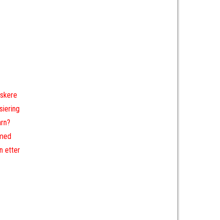
lskere
siering
arn?
 med
n etter