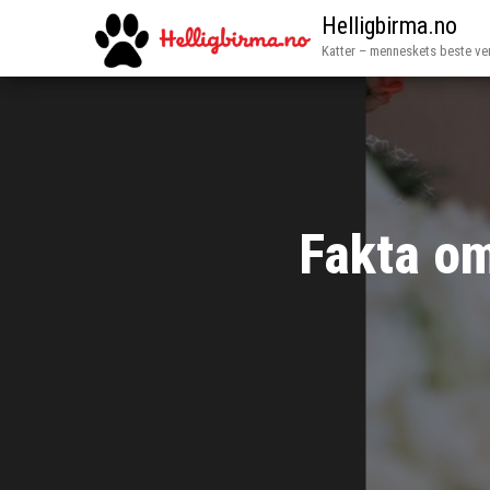
Helligbirma.no
Katter – menneskets beste ve
Fakta om