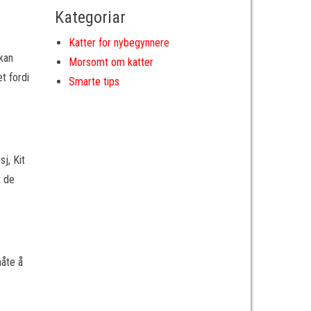
Kategoriar
Katter for nybegynnere
 kan
Morsomt om katter
et fordi
Smarte tips
j, Kit
t de
måte å